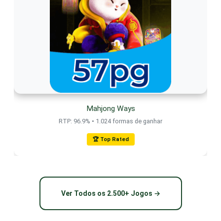
Mahjong Ways
RTP: 96.9% • 1.024 formas de ganhar
🏆 Top Rated
Ver Todos os 2.500+ Jogos →