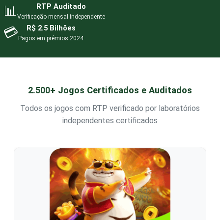
RTP Auditado
📊
Verificação mensal independente
R$ 2.5 Bilhões
💳
Pagos em prêmios 2024
2.500+ Jogos Certificados e Auditados
Todos os jogos com RTP verificado por laboratórios
independentes certificados