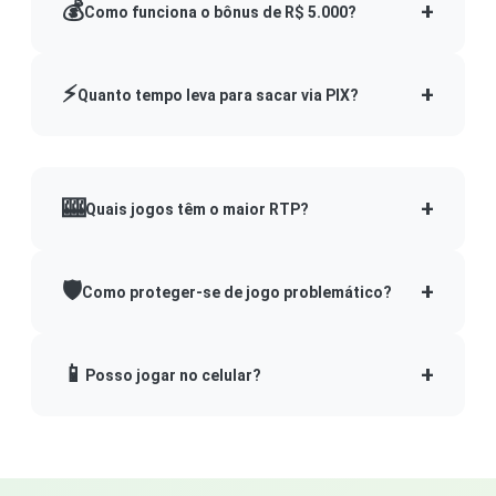
💰
+
Como funciona o bônus de R$ 5.000?
⚡
+
Quanto tempo leva para sacar via PIX?
🎰
+
Quais jogos têm o maior RTP?
🛡️
+
Como proteger-se de jogo problemático?
📱
+
Posso jogar no celular?