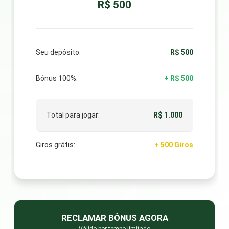
R$ 500
Seu depósito:
R$ 500
Bônus 100%:
+ R$ 500
Total para jogar:
R$ 1.000
Giros grátis:
+ 500 Giros
RECLAMAR BÔNUS AGORA