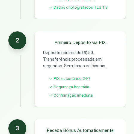
✓ Dados criptografados TLS 1.3
2
Primeiro Depósito via PIX
Depósito mínimo de R$ 50.
Transferência processada em
segundos. Sem taxas adicionais.
✓ PIX instantâneo 24/7
✓ Segurança bancária
✓ Confirmação imediata
3
Receba Bônus Automaticamente