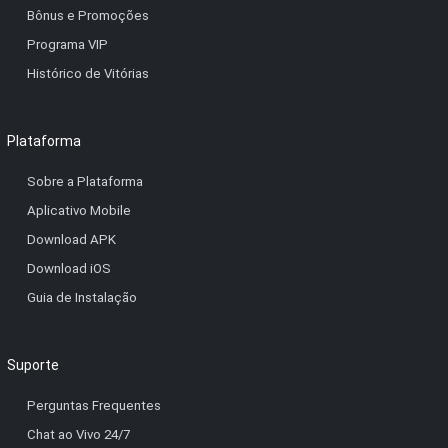
Bônus e Promoções
Programa VIP
Histórico de Vitórias
Plataforma
Sobre a Plataforma
Aplicativo Mobile
Download APK
Download iOS
Guia de Instalação
Suporte
Perguntas Frequentes
Chat ao Vivo 24/7