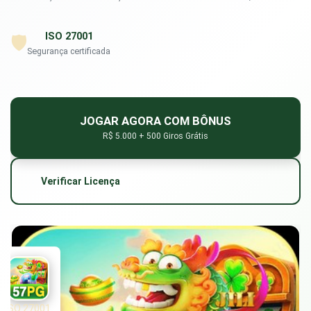
ISO 27001
🛡️
Segurança certificada
JOGAR AGORA COM BÔNUS
R$ 5.000 + 500 Giros Grátis
Verificar Licença