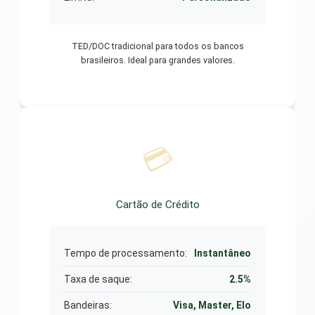
TED/DOC tradicional para todos os bancos
brasileiros. Ideal para grandes valores.
💳
Cartão de Crédito
Tempo de processamento:
Instantâneo
Taxa de saque:
2.5%
Bandeiras:
Visa, Master, Elo