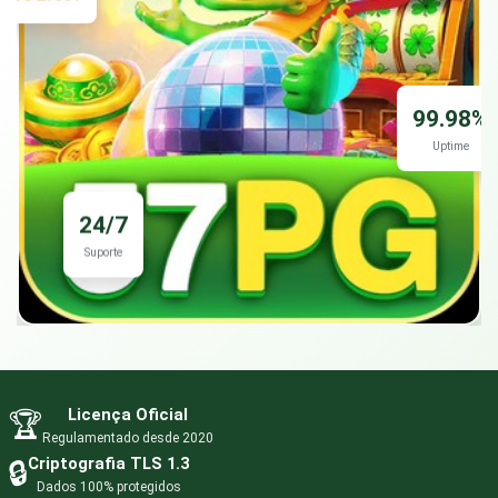
ISO 27001
99.98%
Uptime
24/7
Suporte
Licença Oficial
🏆
Regulamentado desde 2020
Criptografia TLS 1.3
🔒
Dados 100% protegidos