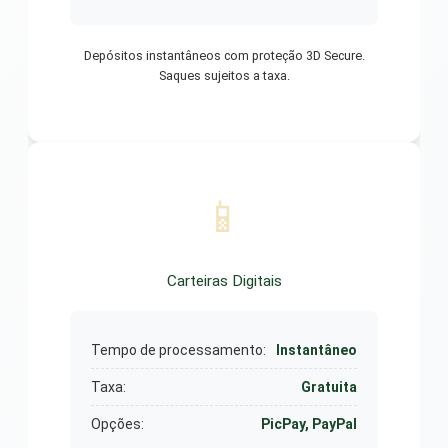
Depósitos instantâneos com proteção 3D Secure.
Saques sujeitos a taxa.
📱
Carteiras Digitais
Tempo de processamento:
Instantâneo
Taxa:
Gratuita
Opções:
PicPay, PayPal