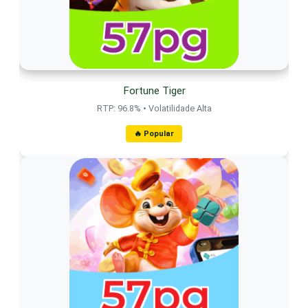
Fortune Tiger
RTP: 96.8% • Volatilidade Alta
🔥 Popular