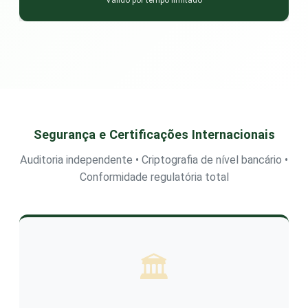
Válido por tempo limitado
Segurança e Certificações Internacionais
Auditoria independente • Criptografia de nível bancário •
Conformidade regulatória total
🏛️