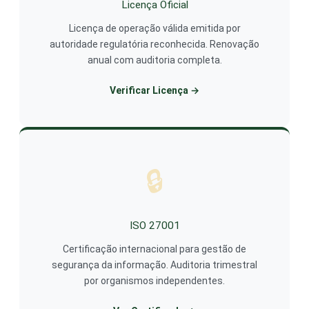
Licença Oficial
Licença de operação válida emitida por
autoridade regulatória reconhecida. Renovação
anual com auditoria completa.
Verificar Licença →
🔒
ISO 27001
Certificação internacional para gestão de
segurança da informação. Auditoria trimestral
por organismos independentes.