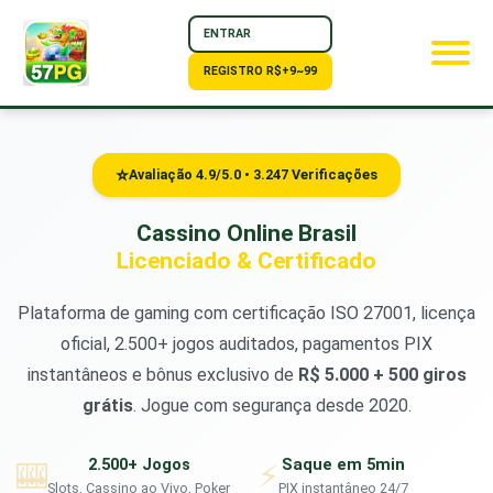
ENTRAR
REGISTRO R$+9~99
⭐
Avaliação 4.9/5.0 • 3.247 Verificações
Cassino Online Brasil
Licenciado & Certificado
Plataforma de gaming com certificação ISO 27001, licença
oficial, 2.500+ jogos auditados, pagamentos PIX
instantâneos e bônus exclusivo de
R$ 5.000 + 500 giros
grátis
. Jogue com segurança desde 2020.
2.500+ Jogos
Saque em 5min
🎰
⚡
Slots, Cassino ao Vivo, Poker
PIX instantâneo 24/7