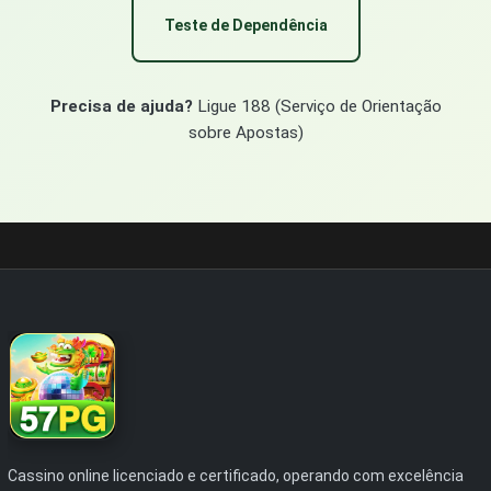
Teste de Dependência
Precisa de ajuda?
Ligue 188 (Serviço de Orientação
sobre Apostas)
Cassino online licenciado e certificado, operando com excelência