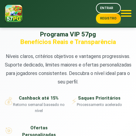
ENTRAR
👑
Cashback até 15% • Gerente VIP • Saques Prioritários
REGISTRO
Programa VIP 57pg
Benefícios Reais e Transparência
Níveis claros, critérios objetivos e vantagens progressivas.
Suporte dedicado, limites maiores e ofertas personalizadas
para jogadores consistentes. Descubra o nível ideal para o
seu perfil.
Cashback até 15%
Saques Prioritários
💰
⚡
Retorno semanal baseado no
Processamento acelerado
nível
Ofertas
🎯
Personalizadas