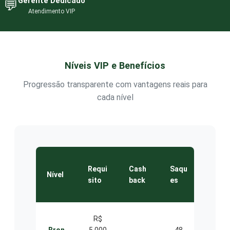
Gerente Dedicado
💬
Atendimento VIP
Níveis VIP e Benefícios
Progressão transparente com vantagens reais para
cada nível
Bene
Requi
Cash
Saqu
Nível
fício
sito
back
es
s
R$
Supo