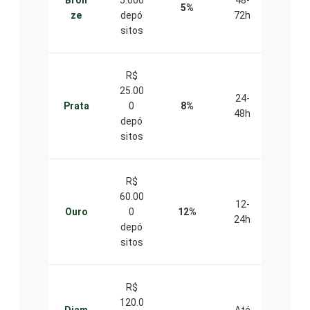
Bron
5.000
48-
te
5%
ze
depó
72h
priori
sitos
ário
R$
Gere
25.00
24-
te
Prata
0
8%
48h
dedic
depó
ado
sitos
R$
Ofert
60.00
as
12-
Ouro
0
12%
pers
24h
depó
naliz
sitos
das
R$
Aten
120.0
dime