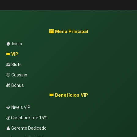
🎰 Menu Principal
🏠 Início
👑 VIP
🎰 Slots
🎲 Cassino
🎁 Bônus
👑 Benefícios VIP
💎 Níveis VIP
💰 Cashback até 15%
👤 Gerente Dedicado