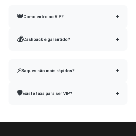
👑
+
Como entro no VIP?
💰
+
Cashback é garantido?
⚡
+
Saques são mais rápidos?
🛡️
+
Existe taxa para ser VIP?