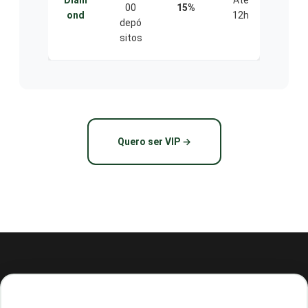
Diam
Até
00
15%
nto
ond
12h
depó
VIP
sitos
24/7
Quero ser VIP →