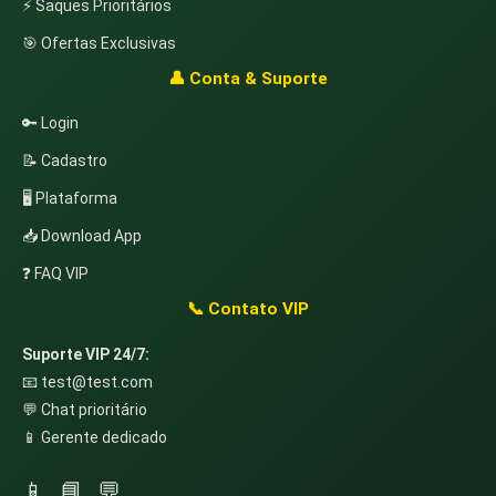
⚡ Saques Prioritários
🎯 Ofertas Exclusivas
👤 Conta & Suporte
🔑 Login
📝 Cadastro
🖥️ Plataforma
📥 Download App
❓ FAQ VIP
📞 Contato VIP
Suporte VIP 24/7:
📧
test@test.com
💬 Chat prioritário
📱 Gerente dedicado
📱
📘
💬