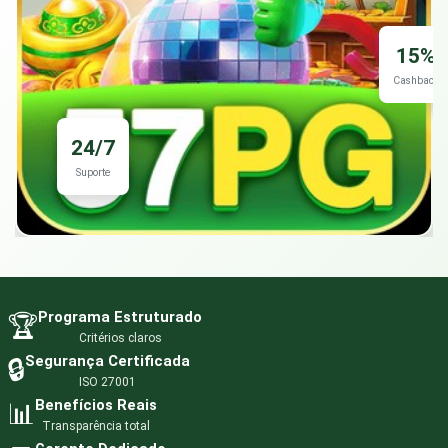
15%
Cashback
24/7
Suporte
Programa Estruturado
🏆
Critérios claros
Segurança Certificada
🔒
ISO 27001
Benefícios Reais
📊
Transparência total