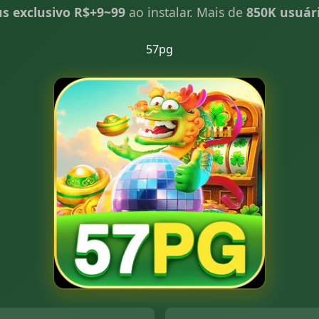
s exclusivo R$+9~99
ao instalar. Mais de
850K usuári
57pg