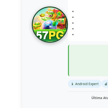
📱 Android Expert
🍎
Última Atu