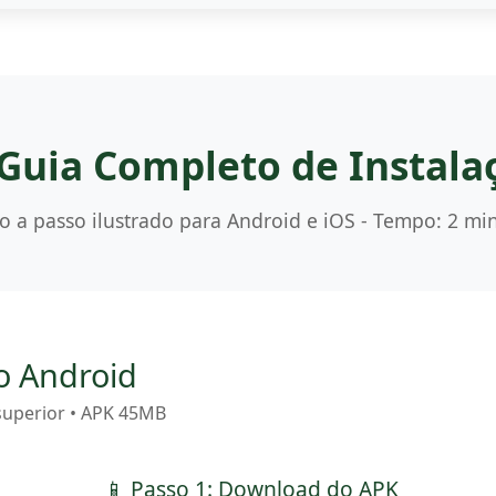
 Guia Completo de Instala
o a passo ilustrado para Android e iOS - Tempo: 2 mi
o Android
superior • APK 45MB
📱 Passo 1: Download do APK