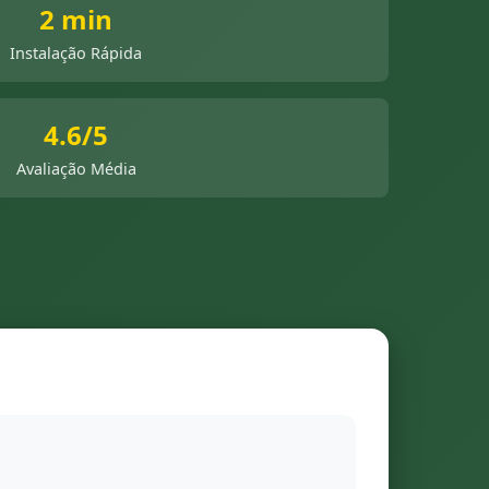
2 min
Instalação Rápida
4.6/5
Avaliação Média