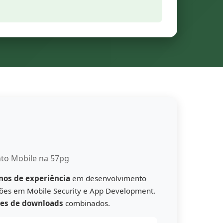
nto Mobile na 57pg
nos de experiência
em desenvolvimento
cações em Mobile Security e App Development.
ões de downloads
combinados.