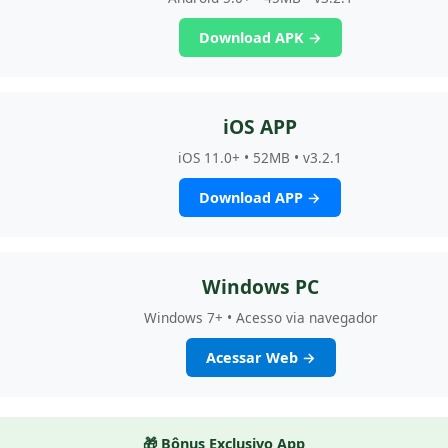
Download APK →
iOS APP
iOS 11.0+ • 52MB • v3.2.1
Download APP →
Windows PC
Windows 7+ • Acesso via navegador
Acessar Web →
🎁 Bônus Exclusivo App