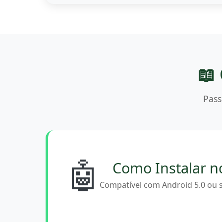
📖
Pass
🤖
Como Instalar n
Compatível com Android 5.0 ou 