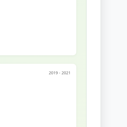
2019 - 2021