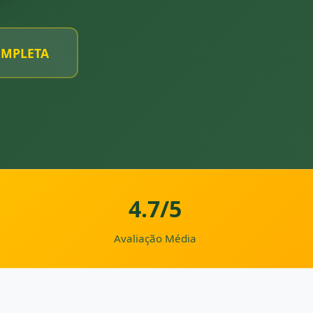
OMPLETA
4.7/5
Avaliação Média