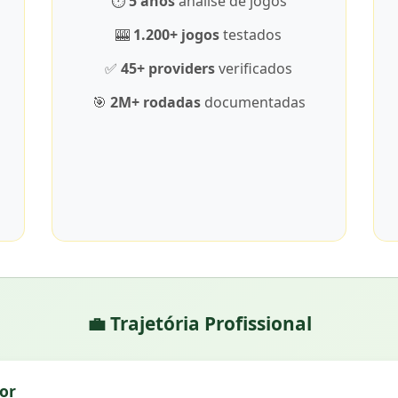
⏱️
5 anos
análise de jogos
🎰
1.200+ jogos
testados
✅
45+ providers
verificados
🎯
2M+ rodadas
documentadas
💼 Trajetória Profissional
or