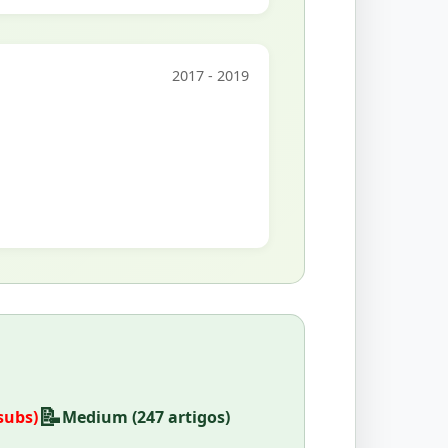
2017 - 2019
📝
subs)
Medium (247 artigos)